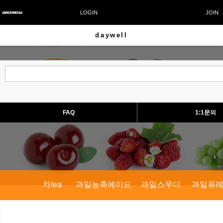
LOGIN
JOIN
daywell
CART
FAQ
1:1문의
차tea
과일농축에이드
과일스무디
과일퓨