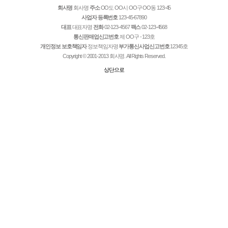
회사명
회사명
주소
OO도 OO시 OO구 OO동 123-45
사업자 등록번호
123-45-67890
대표
대표자명
전화
02-123-4567
팩스
02-123-4568
통신판매업신고번호
제 OO구 - 123호
개인정보 보호책임자
정보책임자명
부가통신사업신고번호
12345호
Copyright © 2001-2013 회사명. All Rights Reserved.
상단으로