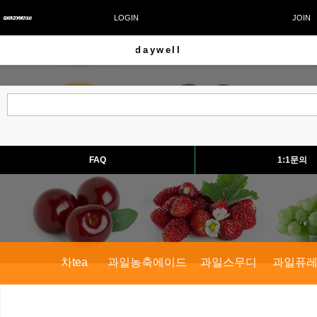
LOGIN
JOIN
daywell
CART
FAQ
1:1문의
차tea
과일농축에이드
과일스무디
과일퓨